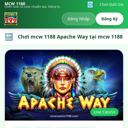
MCW 1188
🌐
Chọn Quốc Gia
Chiến lược cá cược chuyên gia, thắng lợi bền vững.
Đăng Nhập
Đăng Ký
🔙
Chơi mcw 1188 Apache Way tại mcw 1188
Live Casino