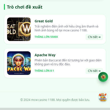
Trò chơi đề xuất
Great Gold
Trải nghiệm điện ảnh với hiệu ứng âm thanh và
hình ảnh bùng nổ tại mcw casino 1188.
Chi tiết ➔
THẮNG LỚN 5500X
Apache Way
Phiên bản Baccarat đến từ tương lai với giao diện
không gian vũ trụ độc đáo.
Chi tiết ➔
THẮNG LỚN 8:1
© 2024 mcw casino 1188. Mọi quyền được bảo lưu.